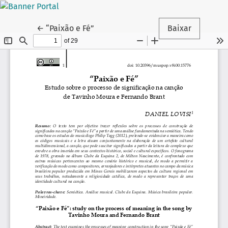
Voltar aos Detalhes do Artigo
←
“Paixão e Fé”
Baixar