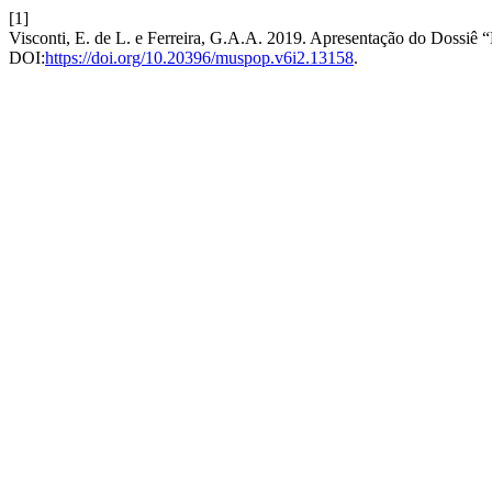
[1]
Visconti, E. de L. e Ferreira, G.A.A. 2019. Apresentação do Dossiê
DOI:
https://doi.org/10.20396/muspop.v6i2.13158
.