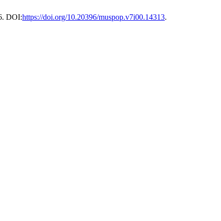
6. DOI:
https://doi.org/10.20396/muspop.v7i00.14313
.