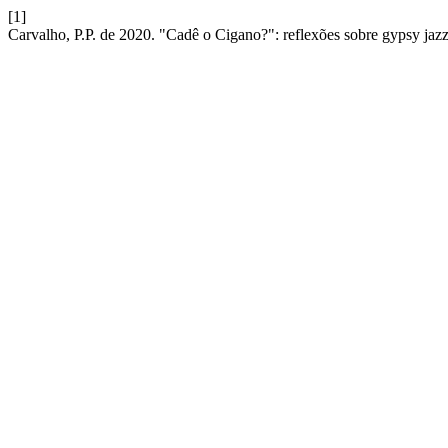
[1]
Carvalho, P.P. de 2020. "Cadê o Cigano?": reflexões sobre gypsy jaz