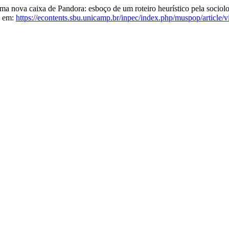
va caixa de Pandora: esboço de um roteiro heurístico pela sociolo
l em:
https://econtents.sbu.unicamp.br/inpec/index.php/muspop/article/