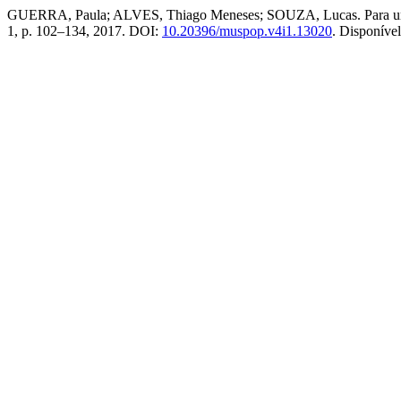
GUERRA, Paula; ALVES, Thiago Meneses; SOUZA, Lucas. Para uma no
1, p. 102–134, 2017. DOI:
10.20396/muspop.v4i1.13020
. Disponíve