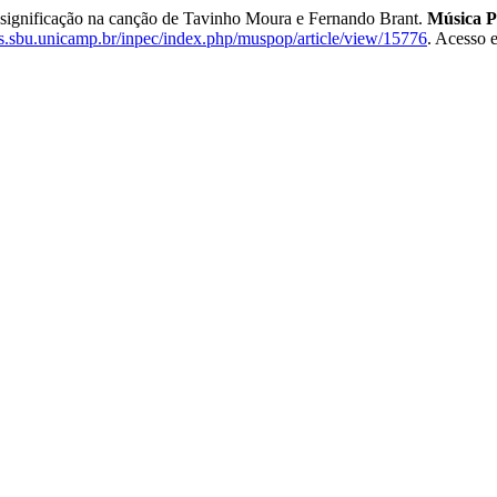
 significação na canção de Tavinho Moura e Fernando Brant.
Música P
nts.sbu.unicamp.br/inpec/index.php/muspop/article/view/15776
. Acesso 