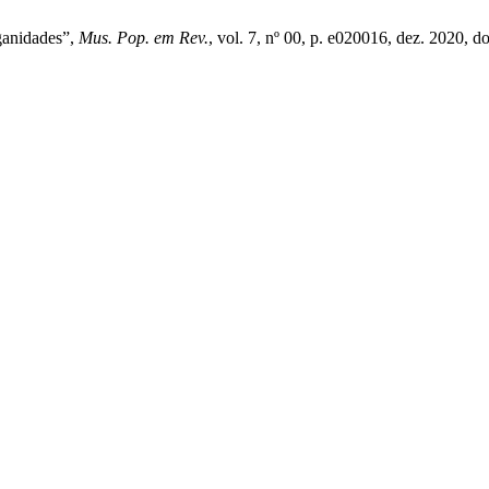
iganidades”,
Mus. Pop. em Rev.
, vol. 7, nº 00, p. e020016, dez. 2020, d