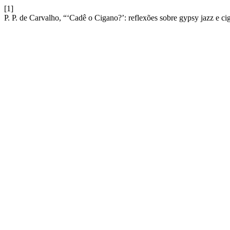
[1]
P. P. de Carvalho, “‘Cadê o Cigano?’: reflexões sobre gypsy jazz e c