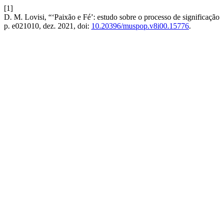
[1]
D. M. Lovisi, “‘Paixão e Fé’: estudo sobre o processo de significaç
p. e021010, dez. 2021, doi:
10.20396/muspop.v8i00.15776
.