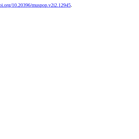
/doi.org/10.20396/muspop.v2i2.12945
.