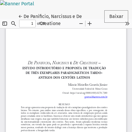
Voltar aos Detalhes do Artigo
←
De Panificio, Narcissus e De
Baixar
Creatione