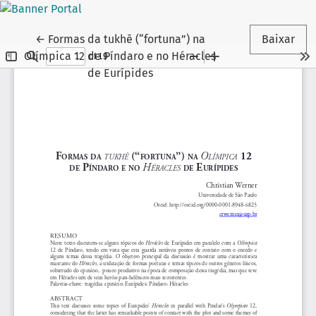
Voltar aos Detalhes do Artigo
←
Formas da tukhē (“fortuna”) na
Baixar
Olímpica 12 de Píndaro e no Héracles
de Eurípides