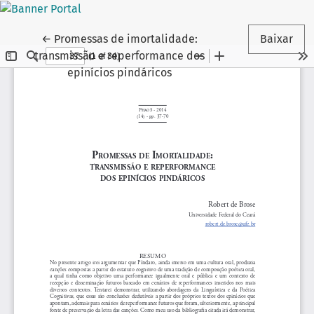
Voltar aos Detalhes do Artigo
←
Promessas de imortalidade:
Baixar
transmissão e reperformance dos
epinícios pindáricos