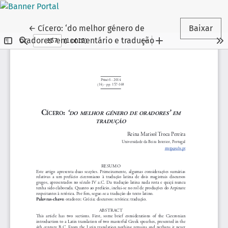
Voltar aos Detalhes do Artigo
←
Cícero: ‘do melhor género de
Baixar
oradores’ em comentário e tradução