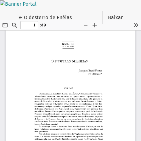
Voltar aos Detalhes do Artigo
←
O desterro de Enéias
Baixar