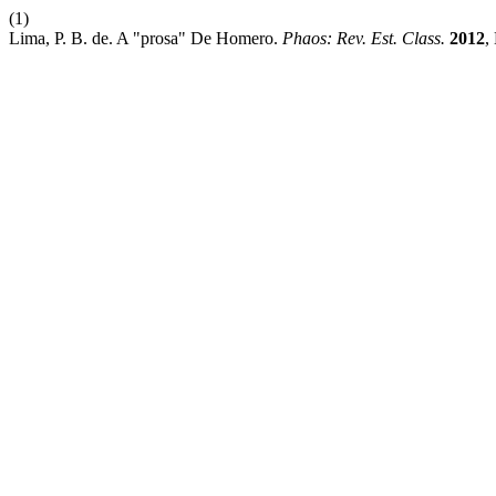
(1)
Lima, P. B. de. A "prosa" De Homero.
Phaos: Rev. Est. Class.
2012
,