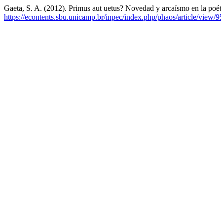
Gaeta, S. A. (2012). Primus aut uetus? Novedad y arcaísmo en la poé
https://econtents.sbu.unicamp.br/inpec/index.php/phaos/article/view/