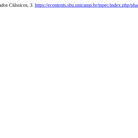
udos Clássicos
,
3
.
https://econtents.sbu.unicamp.br/inpec/index.php/pha