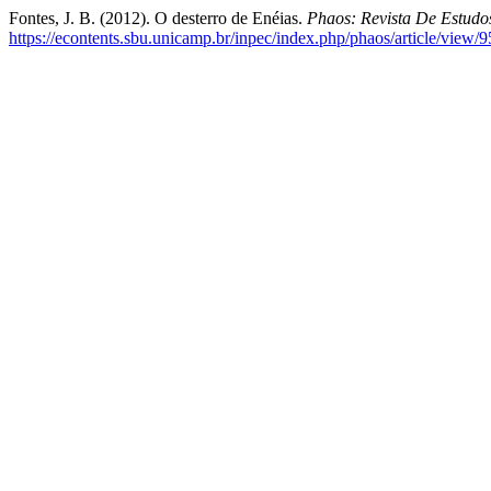
Fontes, J. B. (2012). O desterro de Enéias.
Phaos: Revista De Estudo
https://econtents.sbu.unicamp.br/inpec/index.php/phaos/article/view/