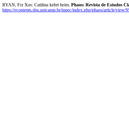
RYAN, Frz Xav. Catilina kehrt heim.
Phaos: Revista de Estudos Cl
https://econtents.sbu.unicamp.br/inpec/index.php/phaos/article/view/