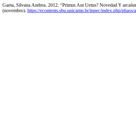
Gaeta, Silvana Andrea. 2012. “Primus Aut Uetus? Novedad Y arcaís
(novembro).
https://econtents.sbu.unicamp.br/inpec/index.php/phaos/