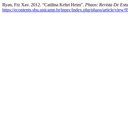
Ryan, Frz Xav. 2012. “Catilina Kehrt Heim”.
Phaos: Revista De Estu
https://econtents.sbu.unicamp.br/inpec/index.php/phaos/article/view/