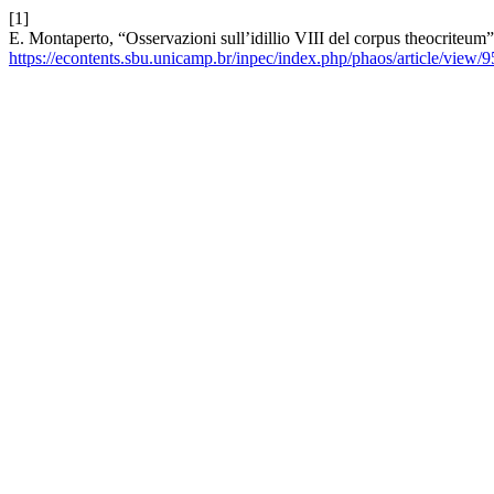
[1]
E. Montaperto, “Osservazioni sull’idillio VIII del corpus theocriteum
https://econtents.sbu.unicamp.br/inpec/index.php/phaos/article/view/