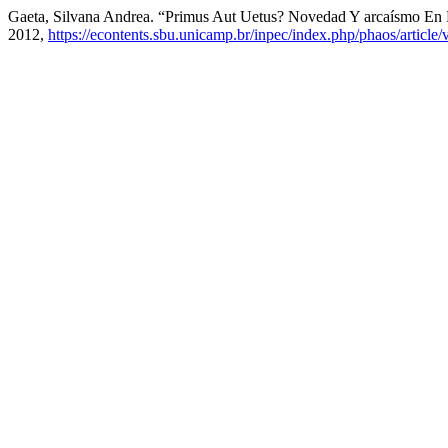
Gaeta, Silvana Andrea. “Primus Aut Uetus? Novedad Y arcaísmo En 
2012,
https://econtents.sbu.unicamp.br/inpec/index.php/phaos/article