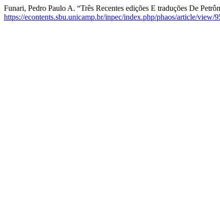
Funari, Pedro Paulo A. “Três Recentes edições E traduções De Petrô
https://econtents.sbu.unicamp.br/inpec/index.php/phaos/article/view/