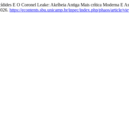
ucídides E O Coronel Leake: Akríbeia Antiga Mais crítica Moderna E A
2026.
https://econtents.sbu.unicamp.br/inpec/index.php/phaos/article/v