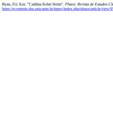
Ryan, Frz Xav. “Catilina Kehrt Heim”.
Phaos: Revista de Estudos Cl
https://econtents.sbu.unicamp.br/inpec/index.php/phaos/article/view/