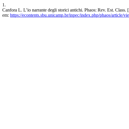
1.
Canfora L. L’io narrante degli storici antichi. Phaos: Rev. Est. Class
em:
https://econtents.sbu.unicamp.br/inpec/index.php/phaos/article/v