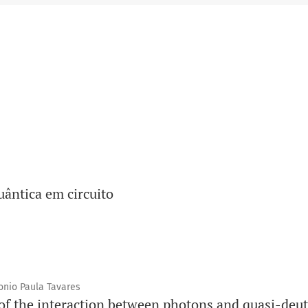
E-mail
:
apgfdir@ifi.unicamp.br
Unidade
:
IFGW
Editor responsável
: Kevin Raduenz Pakuszewski
Prefixo DOI
: 10.5196
uântica em circuito
onio Paula Tavares
 of the interaction between photons and quasi-deu