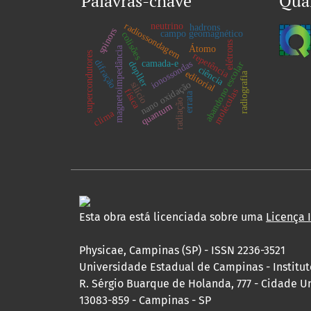
Palavras-chave
Qua
radiossondagem
neutrino
hadrons
spinors
campo geomagnético
colisões
elétrons
Átomo
magnetoimpedância
supercondutores
repetência
difração
camada-e
ionossondas
dopller
abandono escolar
ciência
editorial
radiografia
nano oxidação
silício
moléculas
física
errata
radiação
quantum
clima
Esta obra está licenciada sobre uma
Licença 
Physicae, Campinas (SP) - ISSN 2236-3521
Universidade Estadual de Campinas - Institu
R. Sérgio Buarque de Holanda, 777 - Cidade Un
13083-859 - Campinas - SP