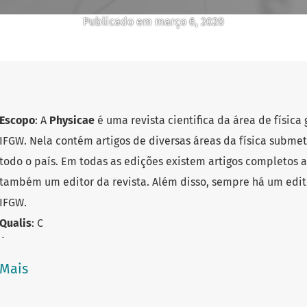
Publicado em março 6, 2020
Escopo
: A
Physicae
é uma revista cientifica da área de físic
IFGW. Nela contém artigos de diversas áreas da física subme
todo o país. Em todas as edições existem artigos completos 
também um editor da revista. Além disso, sempre há um edito
IFGW.
Qualis
: C
Área do conhecimento
: Ciências Exatas e da Terra
Ano de fundação
: 2000
Mais
E-ISSN
: 2236-3521
Título abreviado
: Physicae