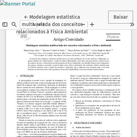
Voltar aos Detalhes do Artigo
←
Modelagem estatística
Baixar
multivariada dos conceitos
relacionados à Física Ambiental