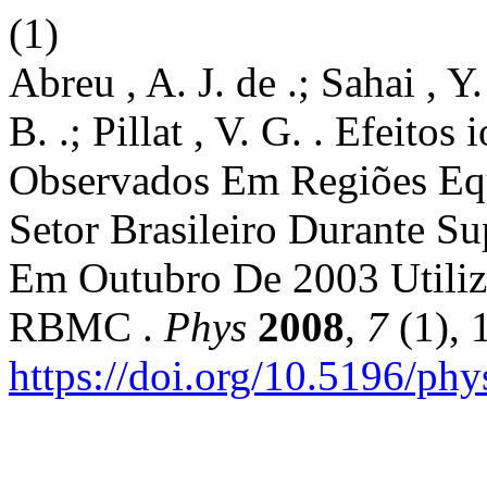
(1)
Abreu , A. J. de .; Sahai , Y.
B. .; Pillat , V. G. . Efeit
Observados Em Regiões Equ
Setor Brasileiro Durante S
Em Outubro De 2003 Utili
RBMC .
Phys
2008
,
7
(1), 
https://doi.org/10.5196/phy