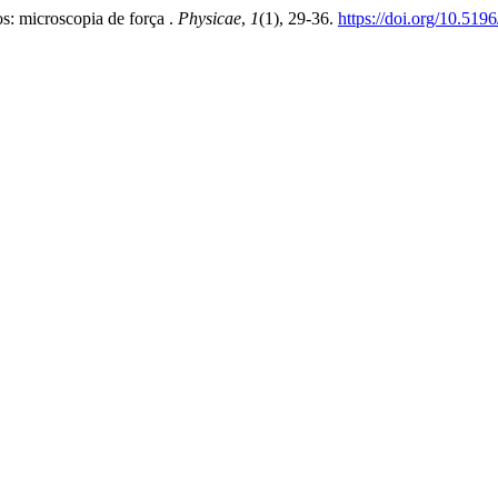
os: microscopia de força .
Physicae
,
1
(1), 29-36.
https://doi.org/10.519