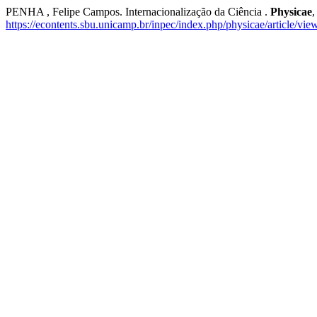
PENHA , Felipe Campos. Internacionalização da Ciência .
Physicae
,
https://econtents.sbu.unicamp.br/inpec/index.php/physicae/article/vi