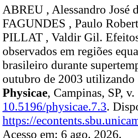
ABREU , Alessandro José 
FAGUNDES , Paulo Robert
PILLAT , Valdir Gil. Efeito
observados em regiões equato
brasileiro durante superte
outubro de 2003 utilizand
Physicae
, Campinas, SP, v.
10.5196/physicae.7.3
. Disp
https://econtents.sbu.unica
Acesso em: 6 ago. 2026.