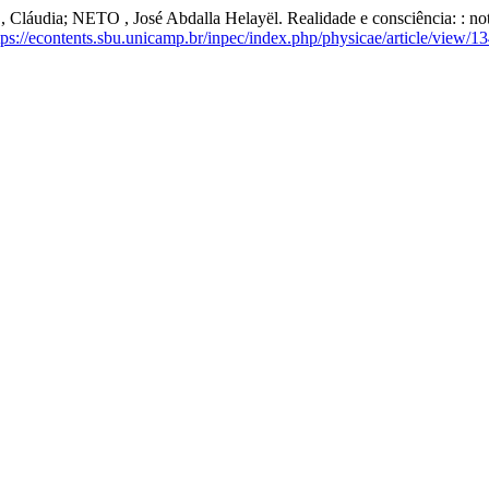
láudia; NETO , José Abdalla Helayël. Realidade e consciência: : n
tps://econtents.sbu.unicamp.br/inpec/index.php/physicae/article/view/1