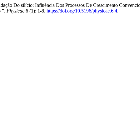
xidação Do silício: Influência Dos Processos De Crescimento Conven
s ”.
Physicae
6 (1): 1-8.
https://doi.org/10.5196/physicae.6.4
.