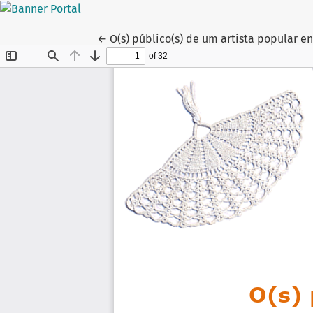
Voltar aos Detalhes do Artigo
←
O(s) público(s) de um artista popular e