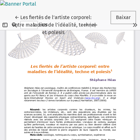
Voltar aos Detalhes do Artigo
←
Les fiertés de l’artiste corporel:
Baixar
entre maladies de l’idéalité, techne
et poiesis