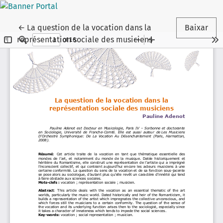
Voltar aos Detalhes do Artigo
←
La question de la vocation dans la
Baixar
représentation sociale des musiciens