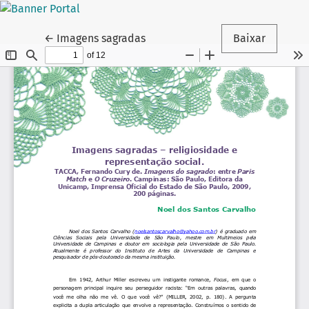
Voltar aos Detalhes do Artigo
←
Imagens sagradas
Baixar