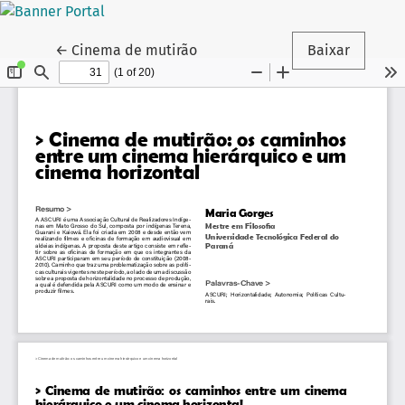
Voltar aos Detalhes do Artigo
←
Cinema de mutirão
Baixar