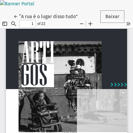
Voltar aos Detalhes do Artigo
←
“A rua é o lugar disso tudo”
Baixar