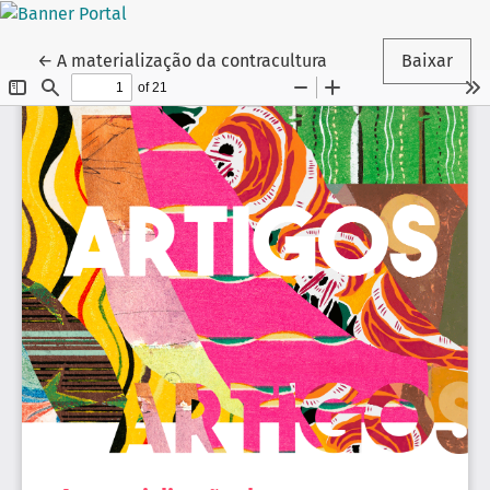
Voltar aos Detalhes do Artigo
←
A materialização da contracultura
Baixar