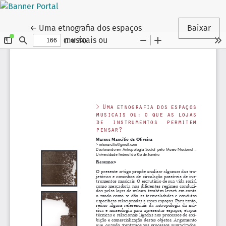
Voltar aos Detalhes do Artigo
←
Uma etnografia dos espaços
Baixar
musicais ou