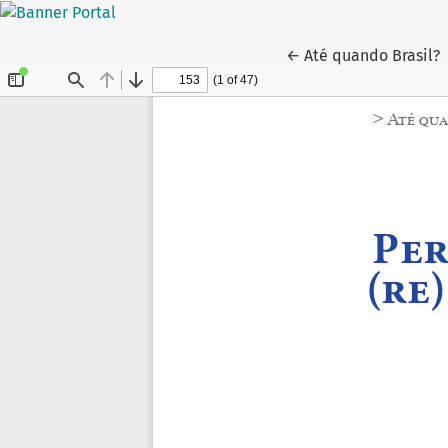
Voltar aos Detalhes
←
Até quando Brasil?