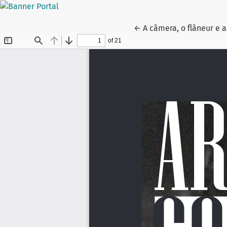
Voltar aos Detalhes do 
←
A câmera, o flâneur e a