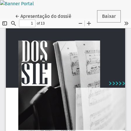
Voltar aos Detalhes do Artigo
←
Apresentação do dossiê
Baixar