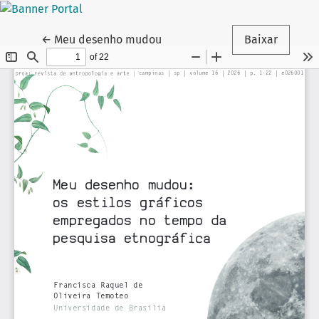
Voltar aos Detalhes do Artigo
←
Meu desenho mudou
Baixar