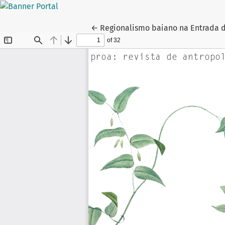
Voltar aos Detalhes do Artigo
←
Regionalismo baiano na Entrada do