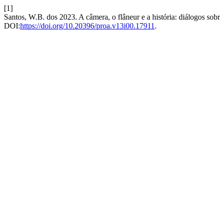
[1]
Santos, W.B. dos 2023. A câmera, o flâneur e a história: diálogos so
DOI:
https://doi.org/10.20396/proa.v13i00.17911
.