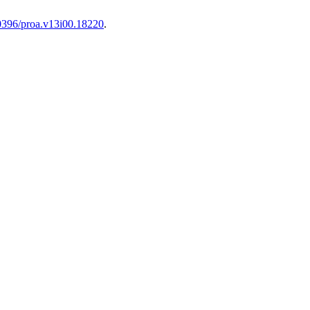
20396/proa.v13i00.18220
.