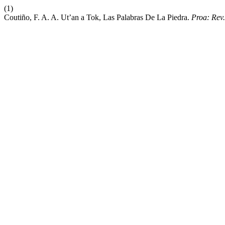
(1)
Coutiño, F. A. A. Ut’an a Tok, Las Palabras De La Piedra.
Proa: Rev.